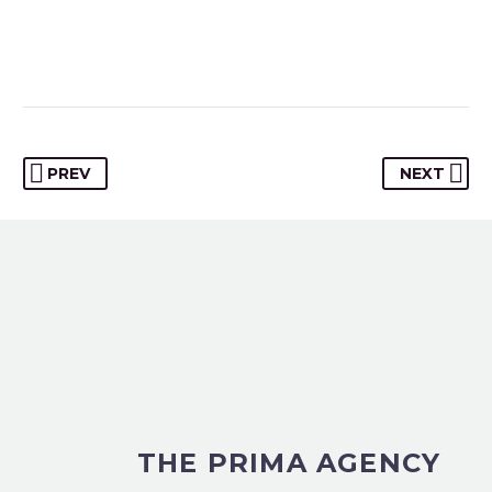
CEO
Promise of Trust: We are committed to
PREV
NEXT
providing our community with transparent
and reliable insurance solutions, ensuring
peace of mind with every policy.

THE PRIMA AGENCY