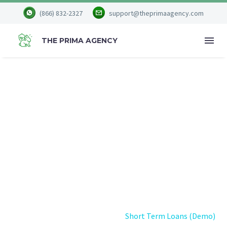
(866) 832-2327
support@theprimaagency.com
THE PRIMA AGENCY
SHORT TERM
LOANS (DEMO)
Home
Portfolio Item
Short Term Loans (Demo)