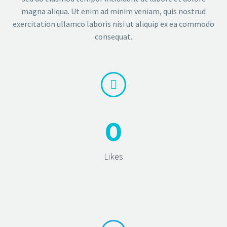
magna aliqua. Ut enim ad minim veniam, quis nostrud
exercitation ullamco laboris nisi ut aliquip ex ea commodo
consequat.


0
Likes