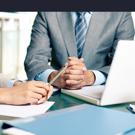
INSURANCE EXPERT
Promise of Support: We pledge to always
be there for our community, offering
personalized service and expert guidance
whenever you need us most.
