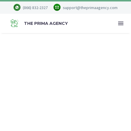
(866) 832-2327
support@theprimaagency.com
THE PRIMA AGENCY
BUSINESS
MARKETING
(DEMO)
Home
Portfolio Item