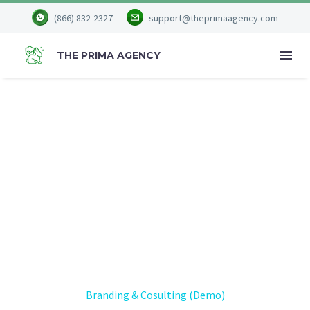
(866) 832-2327
support@theprimaagency.com
THE PRIMA AGENCY
BRANDING &
COSULTING (DEMO)
Home
Portfolio Item
Branding & Cosulting (Demo)